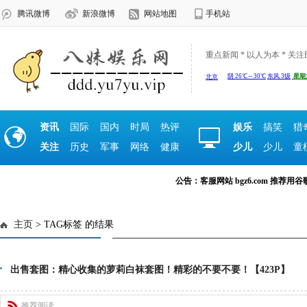
腾讯微博
新浪微博
网站地图
手机站
重点新闻 * 以人为本 * 关
资讯
国际
国内
时局
热评
娱乐
搞笑
猎
关注
历史
军事
网络
健康
少儿
少儿
童
公告：客服网站 bgz6.com 推荐用谷歌浏览
主页
> TAG标签 的结果
出售套图：精心收集的萝莉白袜套图！精彩的不要不要！【423P】
推荐阅读