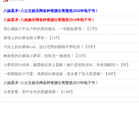
八妹柔术+八公主娱乐网各种资源出售预览2026年电子书！
八妹柔术+八妹娱乐网各种资源出售预览2024年电子书！
用心捕捉小不点户外的美好镜头，一切犹如梦境！【27P】
操场上的白裤连袜小萝莉！【11P】
大街上的白裤袜Loli，这让宅男的眼睛不带眨的？【29P】
树林里的白裤袜小萝莉，别有另一番感觉！【21P】
小萝莉穿白丝袜，戴墨镜在床上耍酷！她只是想告诉你，你有我酷吗？【8P】
一群精致的小可爱，满屏的白裤连袜，老夫看了也大受震撼！【40P】
八妹柔术+八公主娱乐网各种资源出售预览2025年电子书！
出售套图：初中女生的美腿美脚！【130P】