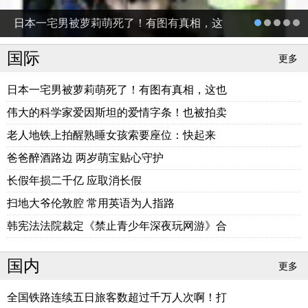
日本一宅男被萝莉萌死了！有图有真相，这
也太不
国际
更多
日本一宅男被萝莉萌死了！有图有真相，这也
伟大的科学家爱因斯坦的爱情字条！也被拍卖
老人地铁上拍醒熟睡女孩索要座位：快起来
爸爸醉酒路边 两岁萌宝贴心守护
长假年损二千亿 应取消长假
扫地大爷伦敦腔 常用英语为人指路
韩宪法法院裁定《禁止青少年深夜玩网游》合
国内
更多
全国铁路连续五日旅客数超过千万人次啊！打