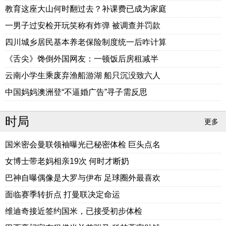
教育这座大山何时翻过去？补课费已成为家庭
一男子过安检开玩笑称有炸弹 被调查并罚款
四川城乡居民基本养老保险制度统一后咋计算
《舌尖》馋倒外国网友：一顿饭后房租减半
云南小学生乘废弃渔船游湖 船只沉没致六人
中国妈妈澳洲登“不逼婚广告”寻子需反思
时局
更多
国米密会曼联领袖曝光已秘密体检 巨头点名
女博士带老妈相亲19次 何时才断奶
巴神自曝偶像是大罗与伊布 足球圈外最喜欢
面临赛季转折点 打曼联决定命运
维迪奇接近签约国米，已接受初步体检