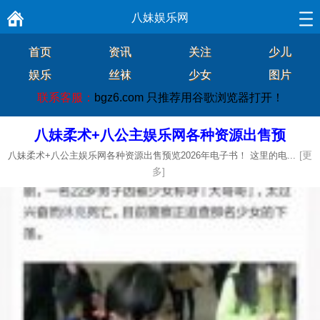
八妹娱乐网
首页
资讯
关注
少儿
娱乐
丝袜
少女
图片
联系客服：
bgz6.com
只推荐用谷歌浏览器打开！
八妹柔术+八公主娱乐网各种资源出售预
[更
八妹柔术+八公主娱乐网各种资源出售预览2026年电子书！ 这里的电...
多]