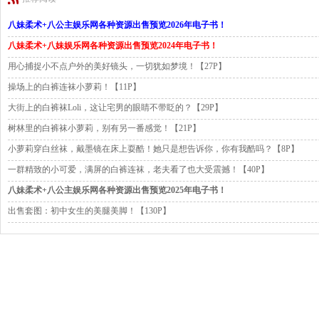
八妹柔术+八公主娱乐网各种资源出售预览2026年电子书！
八妹柔术+八妹娱乐网各种资源出售预览2024年电子书！
用心捕捉小不点户外的美好镜头，一切犹如梦境！【27P】
操场上的白裤连袜小萝莉！【11P】
大街上的白裤袜Loli，这让宅男的眼睛不带眨的？【29P】
树林里的白裤袜小萝莉，别有另一番感觉！【21P】
小萝莉穿白丝袜，戴墨镜在床上耍酷！她只是想告诉你，你有我酷吗？【8P】
一群精致的小可爱，满屏的白裤连袜，老夫看了也大受震撼！【40P】
八妹柔术+八公主娱乐网各种资源出售预览2025年电子书！
出售套图：初中女生的美腿美脚！【130P】