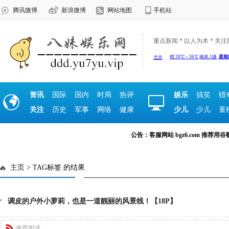
腾讯微博
新浪微博
网站地图
手机站
重点新闻 * 以人为本 * 关
资讯
国际
国内
时局
热评
娱乐
搞笑
猎
关注
历史
军事
网络
健康
少儿
少儿
童
公告：客服网站 bgz6.com 推荐用谷歌浏览
主页
> TAG标签 的结果
调皮的户外小萝莉，也是一道靓丽的风景线！【18P】
推荐阅读