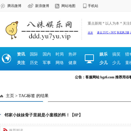
腾讯微博
新浪微博
网站地图
手机站
重点新闻 * 以人为本 * 关
资讯
国际
国内
时局
热评
娱乐
搞笑
猎
关注
历史
军事
网络
健康
少儿
少儿
童
公告：客服网站 bgz6.com 推荐用谷歌浏览
主页
> TAG标签 的结果
邻家小妹妹骨子里就是小童模的料！【8P】
推荐阅读