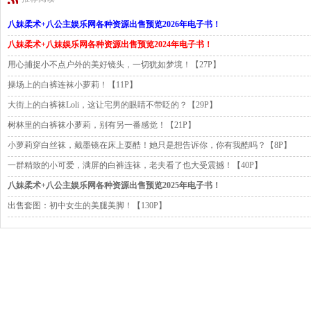
八妹柔术+八公主娱乐网各种资源出售预览2026年电子书！
八妹柔术+八妹娱乐网各种资源出售预览2024年电子书！
用心捕捉小不点户外的美好镜头，一切犹如梦境！【27P】
操场上的白裤连袜小萝莉！【11P】
大街上的白裤袜Loli，这让宅男的眼睛不带眨的？【29P】
树林里的白裤袜小萝莉，别有另一番感觉！【21P】
小萝莉穿白丝袜，戴墨镜在床上耍酷！她只是想告诉你，你有我酷吗？【8P】
一群精致的小可爱，满屏的白裤连袜，老夫看了也大受震撼！【40P】
八妹柔术+八公主娱乐网各种资源出售预览2025年电子书！
出售套图：初中女生的美腿美脚！【130P】