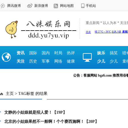
腾讯微博
新浪微博
网站地图
手机站
重点新闻 * 以人为本 * 关
资讯
国际
国内
时局
热评
娱乐
搞笑
猎
关注
历史
军事
网络
健康
少儿
少儿
童
公告：客服网站 bgz6.com 推荐用谷歌浏览
主页
> TAG标签 的结果
文静的小姑娘就是招人爱！【19P】
北京的小姑娘果然不一般啊！个个赛西施啊！【20P】