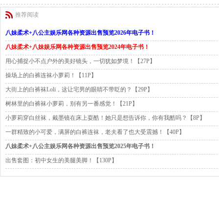
推荐阅读
八妹柔术+八公主娱乐网各种资源出售预览2026年电子书！
八妹柔术+八妹娱乐网各种资源出售预览2024年电子书！
用心捕捉小不点户外的美好镜头，一切犹如梦境！【27P】
操场上的白裤连袜小萝莉！【11P】
大街上的白裤袜Loli，这让宅男的眼睛不带眨的？【29P】
树林里的白裤袜小萝莉，别有另一番感觉！【21P】
小萝莉穿白丝袜，戴墨镜在床上耍酷！她只是想告诉你，你有我酷吗？【8P】
一群精致的小可爱，满屏的白裤连袜，老夫看了也大受震撼！【40P】
八妹柔术+八公主娱乐网各种资源出售预览2025年电子书！
出售套图：初中女生的美腿美脚！【130P】