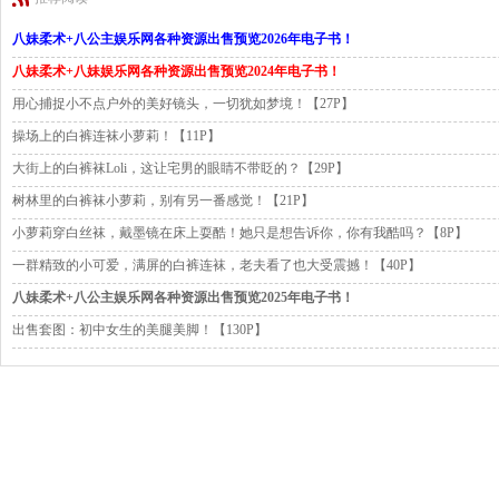
八妹柔术+八公主娱乐网各种资源出售预览2026年电子书！
八妹柔术+八妹娱乐网各种资源出售预览2024年电子书！
用心捕捉小不点户外的美好镜头，一切犹如梦境！【27P】
操场上的白裤连袜小萝莉！【11P】
大街上的白裤袜Loli，这让宅男的眼睛不带眨的？【29P】
树林里的白裤袜小萝莉，别有另一番感觉！【21P】
小萝莉穿白丝袜，戴墨镜在床上耍酷！她只是想告诉你，你有我酷吗？【8P】
一群精致的小可爱，满屏的白裤连袜，老夫看了也大受震撼！【40P】
八妹柔术+八公主娱乐网各种资源出售预览2025年电子书！
出售套图：初中女生的美腿美脚！【130P】