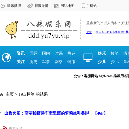
腾讯微博
新浪微博
网站地图
手机站
重点新闻 * 以人为本 * 关
资讯
国际
国内
时局
热评
娱乐
搞笑
猎
关注
历史
军事
网络
健康
少儿
少儿
童
公告：客服网站 bgz6.com 推荐用谷歌浏览
主页
> TAG标签 的结果
出售套图：高清拍摄候车室里面的萝莉凉鞋美脚！【46P】
推荐阅读