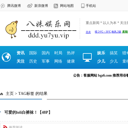
腾讯微博
新浪微博
网站地图
手机站
重点新闻 * 以人为本 * 关
资讯
国际
国内
时局
热评
娱乐
搞笑
猎
关注
历史
军事
网络
健康
少儿
少儿
童
公告：客服网站 bgz6.com 推荐用谷歌浏览
主页
> TAG标签 的结果
可爱的loli白裤袜！【48P】
推荐阅读