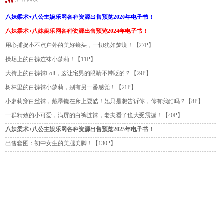
八妹柔术+八公主娱乐网各种资源出售预览2026年电子书！
八妹柔术+八妹娱乐网各种资源出售预览2024年电子书！
用心捕捉小不点户外的美好镜头，一切犹如梦境！【27P】
操场上的白裤连袜小萝莉！【11P】
大街上的白裤袜Loli，这让宅男的眼睛不带眨的？【29P】
树林里的白裤袜小萝莉，别有另一番感觉！【21P】
小萝莉穿白丝袜，戴墨镜在床上耍酷！她只是想告诉你，你有我酷吗？【8P】
一群精致的小可爱，满屏的白裤连袜，老夫看了也大受震撼！【40P】
八妹柔术+八公主娱乐网各种资源出售预览2025年电子书！
出售套图：初中女生的美腿美脚！【130P】