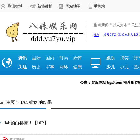
腾讯微博
新浪微博
网站地图
手机站
重点新闻 * 以人为本 * 关
资讯
国际
国内
时局
热评
娱乐
搞笑
猎
关注
历史
军事
网络
健康
少儿
少儿
童
公告：客服网站 bgz6.com 推荐用谷歌浏览
主页
> TAG标签 的结果
loli的白棉袜！【10P】
推荐阅读