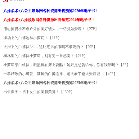
八妹柔术+八公主娱乐网各种资源出售预览2026年电子书！
八妹柔术+八妹娱乐网各种资源出售预览2024年电子书！
用心捕捉小不点户外的美好镜头，一切犹如梦境！【27P】
操场上的白裤连袜小萝莉！【11P】
大街上的白裤袜Loli，这让宅男的眼睛不带眨的？【29P】
树林里的白裤袜小萝莉，别有另一番感觉！【21P】
小萝莉穿白丝袜，戴墨镜在床上耍酷！她只是想告诉你，你有我酷吗？【8P】
一群精致的小可爱，满屏的白裤连袜，老夫看了也大受震撼！【40P】
八妹柔术+八公主娱乐网各种资源出售预览2025年电子书！
出售套图：初中女生的美腿美脚！【130P】